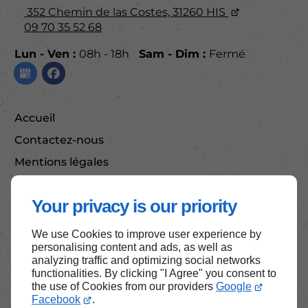
352 Chemin de las Costes,
31260
HIS
09 70 35 52 68
Lun - Ven :
08h - 18h
Sam - Dim :
Fermé
Accueil
Contactez-nous
Mentions légales
Plan du site
Your privacy is our priority
We use Cookies to improve user experience by
Haut de page
personalising content and ads, as well as
analyzing traffic and optimizing social networks
functionalities. By clicking "I Agree" you consent to
the use of Cookies from our providers
Google
Facebook
.